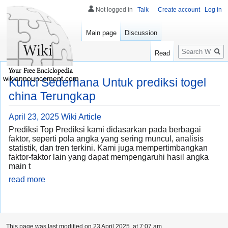
Not logged in
Talk
Create account
Log in
Main page
Discussion
Search
Read
wikiannouncement.com
Kunci Sederhana Untuk prediksi togel
china Terungkap
April 23, 2025
Wiki Article
Prediksi Top Prediksi kami didasarkan pada berbagai
faktor, seperti pola angka yang sering muncul, analisis
statistik, dan tren terkini. Kami juga mempertimbangkan
faktor-faktor lain yang dapat mempengaruhi hasil angka
main t
read more
This page was last modified on 23 April 2025, at 7:07 am.